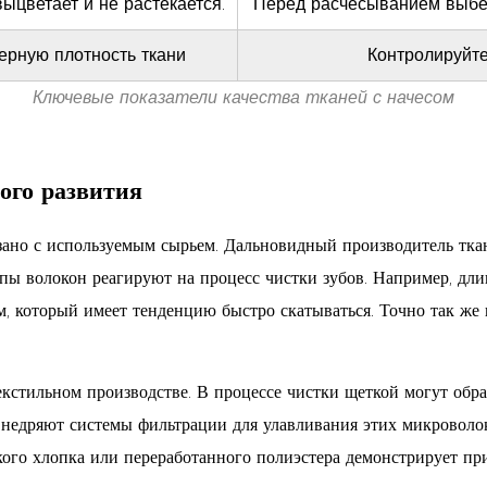
выцветает и не растекается.
Перед расчесыванием выбе
ерную плотность ткани
Контролируйте
Ключевые показатели качества тканей с начесом
ого развития
зано с используемым сырьем. Дальновидный производитель ткан
пы волокон реагируют на процесс чистки зубов. Например, дл
 который имеет тенденцию быстро скатываться. Точно так же п
текстильном производстве. В процессе чистки щеткой могут обр
внедряют системы фильтрации для улавливания этих микроволок
ого хлопка или переработанного полиэстера демонстрирует пр