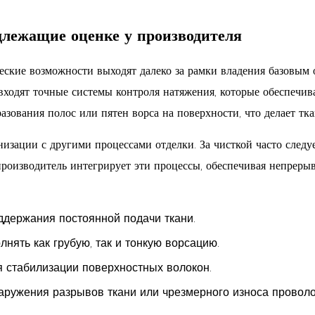
длежащие оценке у производителя
еские возможности выходят далеко за рамки владения базовым
 входят точные системы контроля натяжения, которые обеспеч
зования полос или пятен ворса на поверхности, что делает тк
изации с другими процессами отделки. За чисткой часто следу
оизводитель интегрирует эти процессы, обеспечивая непрерывн
держания постоянной подачи ткани.
ять как грубую, так и тонкую ворсацию.
я стабилизации поверхностных волокон.
ружения разрывов ткани или чрезмерного износа проволо