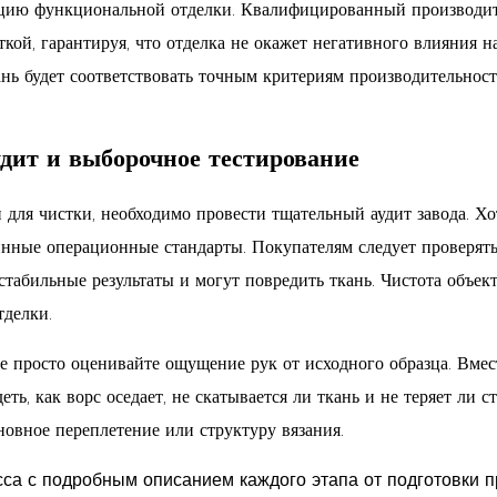
грацию функциональной отделки. Квалифицированный производ
кой, гарантируя, что отделка не окажет негативного влияния
кань будет соответствовать точным критериям производительнос
дит и выборочное тестирование
для чистки, необходимо провести тщательный аудит завода. Хо
инные операционные стандарты. Покупателям следует проверя
табильные результаты и могут повредить ткань. Чистота объек
тделки.
просто оценивайте ощущение рук от исходного образца. Вмес
еть, как ворс оседает, не скатывается ли ткань и не теряет ли 
новное переплетение или структуру вязания.
са с подробным описанием каждого этапа от подготовки п