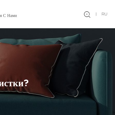
RU
ся С Нами
чистки?