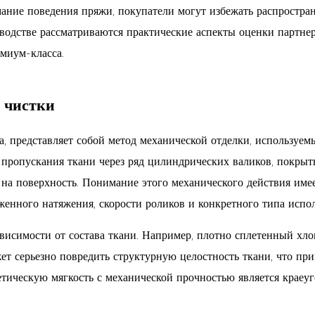
ание поведения пряжи, покупатели могут избежать распростра
оводстве рассматриваются практические аспекты оценки партне
емиум-класса.
 чистки
а, представляет собой метод механической отделки, используе
ем пропускания ткани через ряд цилиндрических валиков, пок
на поверхность. Понимание этого механического действия име
женного натяжения, скорости роликов и конкретного типа испо
исимости от состава ткани. Например, плотно сплетенный хло
ет серьезно повредить структурную целостность ткани, что пр
етическую мягкость с механической прочностью является крае