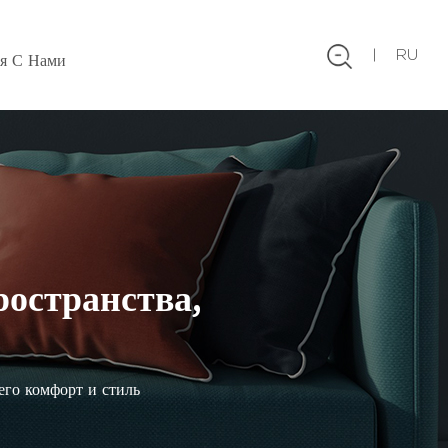
RU
ся С Нами
ространства,
его комфорт и стиль