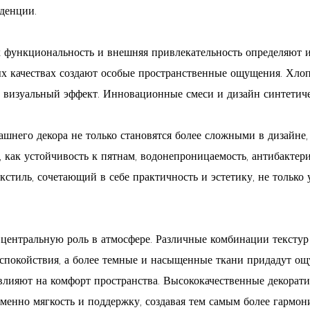
денции.
их функциональность и внешняя привлекательность определяют
льных качествах создают особые пространственные ощущения. Хл
й визуальный эффект. Инновационные смеси и дизайн синтетич
ашнего декора не только становятся более сложными в дизайне
 как устойчивость к пятнам, водонепроницаемость, антибактери
стиль, сочетающий в себе практичность и эстетику, не только
 центральную роль в атмосфере. Различные комбинации текстур 
 спокойствия, а более темные и насыщенные ткани придадут ощ
 влияют на комфорт пространства. Высококачественные декорат
ременно мягкость и поддержку, создавая тем самым более гарм