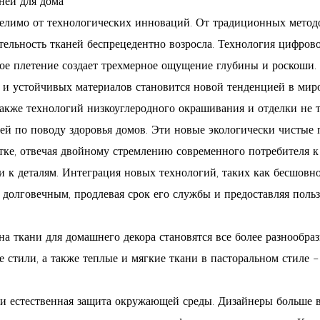
ней для дома
делимо от технологических инноваций. От традиционных методо
тельность тканей беспрецедентно возросла. Технология цифров
вое плетение создает трехмерное ощущение глубины и роскоши.
 и устойчивых материалов становится новой тенденцией в мир
также технологий низкоуглеродного окрашивания и отделки не 
лей по поводу здоровья домов. Эти новые экологически чистые
ке, отвечая двойному стремлению современного потребителя к
к деталям. Интеграция новых технологий, таких как бесшовно
 долговечным, продлевая срок его службы и предоставляя польз
а ткани для домашнего декора становятся все более разнообра
 стили, а также теплые и мягкие ткани в пасторальном стиле 
 естественная защита окружающей среды. Дизайнеры больше вн