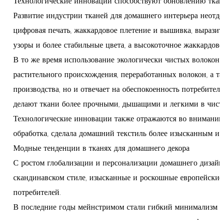
Технологические инновации способствуют обновлению тка
Развитие индустрии тканей для домашнего интерьера неот
цифровая печать, жаккардовое плетение и вышивка, вырази
узоры и более стабильные цвета, а высокоточное жаккардо
В то же время использование экологически чистых волокон
растительного происхождения, переработанных волокон, а 
производства, но и отвечает на обеспокоенность потребите
делают ткани более прочными, дышащими и легкими в чист
Технологические инновации также отражаются во внимании 
обработка, сделала домашний текстиль более изысканным и
Модные тенденции в тканях для домашнего декора
С ростом глобализации и персонализации домашнего дизайн
скандинавском стиле, изысканные и роскошные европейские
потребителей.
В последние годы мейнстримом стали гибкий минимализм и